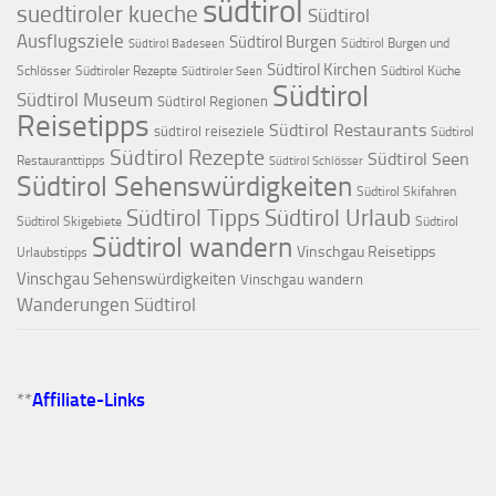
südtirol
suedtiroler kueche
Südtirol
Ausflugsziele
Südtirol Burgen
Südtirol Burgen und
Südtirol Badeseen
Südtirol Kirchen
Schlösser
Südtiroler Rezepte
Südtirol Küche
Südtiroler Seen
Südtirol
Südtirol Museum
Südtirol Regionen
Reisetipps
Südtirol Restaurants
südtirol reiseziele
Südtirol
Südtirol Rezepte
Südtirol Seen
Restauranttipps
Südtirol Schlösser
Südtirol Sehenswürdigkeiten
Südtirol Skifahren
Südtirol Tipps
Südtirol Urlaub
Südtirol Skigebiete
Südtirol
Südtirol wandern
Vinschgau Reisetipps
Urlaubstipps
Vinschgau Sehenswürdigkeiten
Vinschgau wandern
Wanderungen Südtirol
**
Affiliate-Links