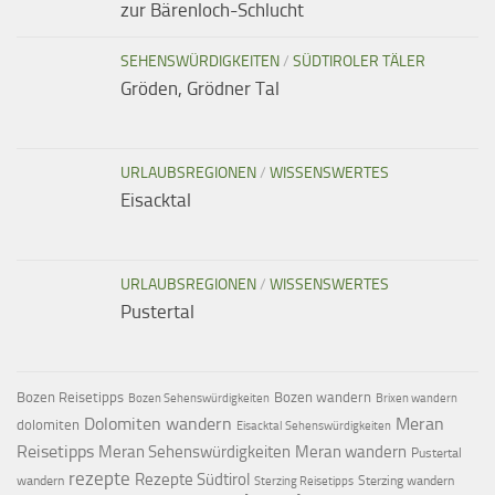
zur Bärenloch-Schlucht
SEHENSWÜRDIGKEITEN
/
SÜDTIROLER TÄLER
Gröden, Grödner Tal
URLAUBSREGIONEN
/
WISSENSWERTES
Eisacktal
URLAUBSREGIONEN
/
WISSENSWERTES
Pustertal
Bozen Reisetipps
Bozen wandern
Bozen Sehenswürdigkeiten
Brixen wandern
Dolomiten wandern
Meran
dolomiten
Eisacktal Sehenswürdigkeiten
Reisetipps
Meran Sehenswürdigkeiten
Meran wandern
Pustertal
rezepte
Rezepte Südtirol
wandern
Sterzing wandern
Sterzing Reisetipps