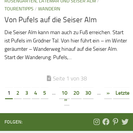
ROSENGARTEN, LATEMAR UND SEISER ALM
/
TOURENTIPPS
/
WANDERN
Von Pufels auf die Seiser Alm
Die Seiser Alm kann man auch zu Fuß erreichen. Start
ist Pufels im Grödner Tal. Von hier führt ein – im Winter
geräumter – Wanderweg hinauf auf die Seiser Alm.
Start der Wanderung: Pufels,...
Seite 1 von 38
1
2
3
4
5
...
10
20
30
...
»
Letzte
»
FOLGEN: