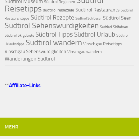
Südtirol
Südtirol Museum
Südtirol Regionen
Reisetipps
Südtirol Restaurants
südtirol reiseziele
Südtirol
Südtirol Rezepte
Südtirol Seen
Restauranttipps
Südtirol Schlösser
Südtirol Sehenswürdigkeiten
Südtirol Skifahren
Südtirol Tipps
Südtirol Urlaub
Südtirol Skigebiete
Südtirol
Südtirol wandern
Vinschgau Reisetipps
Urlaubstipps
Vinschgau Sehenswürdigkeiten
Vinschgau wandern
Wanderungen Südtirol
**
Affiliate-Links
MEHR