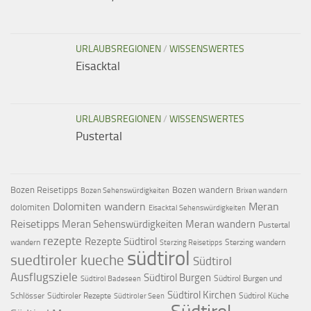
URLAUBSREGIONEN
/
WISSENSWERTES
Eisacktal
URLAUBSREGIONEN
/
WISSENSWERTES
Pustertal
Bozen Reisetipps
Bozen wandern
Bozen Sehenswürdigkeiten
Brixen wandern
Dolomiten wandern
Meran
dolomiten
Eisacktal Sehenswürdigkeiten
Reisetipps
Meran Sehenswürdigkeiten
Meran wandern
Pustertal
rezepte
Rezepte Südtirol
wandern
Sterzing wandern
Sterzing Reisetipps
südtirol
suedtiroler kueche
Südtirol
Ausflugsziele
Südtirol Burgen
Südtirol Burgen und
Südtirol Badeseen
Südtirol Kirchen
Schlösser
Südtiroler Rezepte
Südtirol Küche
Südtiroler Seen