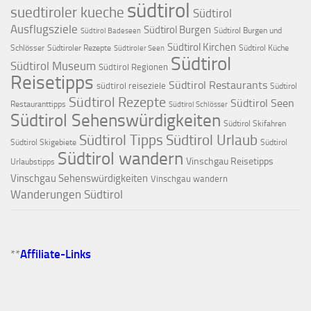
südtirol
suedtiroler kueche
Südtirol
Ausflugsziele
Südtirol Burgen
Südtirol Burgen und
Südtirol Badeseen
Südtirol Kirchen
Schlösser
Südtiroler Rezepte
Südtirol Küche
Südtiroler Seen
Südtirol
Südtirol Museum
Südtirol Regionen
Reisetipps
Südtirol Restaurants
südtirol reiseziele
Südtirol
Südtirol Rezepte
Südtirol Seen
Restauranttipps
Südtirol Schlösser
Südtirol Sehenswürdigkeiten
Südtirol Skifahren
Südtirol Tipps
Südtirol Urlaub
Südtirol Skigebiete
Südtirol
Südtirol wandern
Vinschgau Reisetipps
Urlaubstipps
Vinschgau Sehenswürdigkeiten
Vinschgau wandern
Wanderungen Südtirol
**
Affiliate-Links