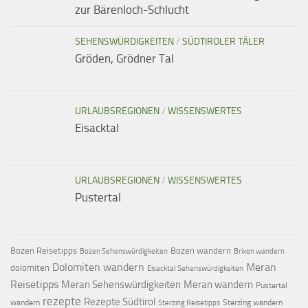
zur Bärenloch-Schlucht
SEHENSWÜRDIGKEITEN
/
SÜDTIROLER TÄLER
Gröden, Grödner Tal
URLAUBSREGIONEN
/
WISSENSWERTES
Eisacktal
URLAUBSREGIONEN
/
WISSENSWERTES
Pustertal
Bozen Reisetipps
Bozen wandern
Bozen Sehenswürdigkeiten
Brixen wandern
Dolomiten wandern
Meran
dolomiten
Eisacktal Sehenswürdigkeiten
Reisetipps
Meran Sehenswürdigkeiten
Meran wandern
Pustertal
rezepte
Rezepte Südtirol
wandern
Sterzing wandern
Sterzing Reisetipps