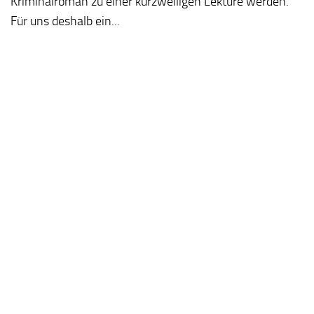
Kriminalroman zu einer kurzweiligen Lektüre werden.
Für uns deshalb ein...