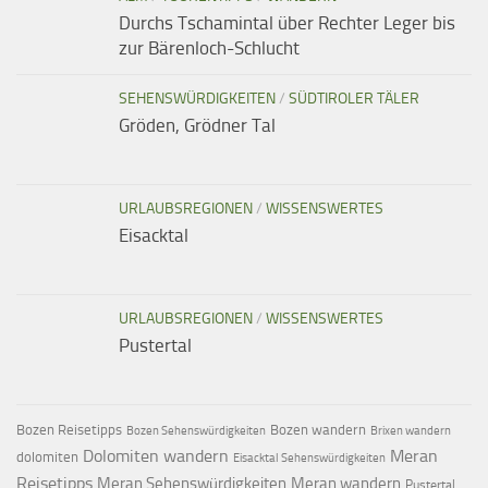
Durchs Tschamintal über Rechter Leger bis
zur Bärenloch-Schlucht
SEHENSWÜRDIGKEITEN
/
SÜDTIROLER TÄLER
Gröden, Grödner Tal
URLAUBSREGIONEN
/
WISSENSWERTES
Eisacktal
URLAUBSREGIONEN
/
WISSENSWERTES
Pustertal
Bozen Reisetipps
Bozen wandern
Bozen Sehenswürdigkeiten
Brixen wandern
Dolomiten wandern
Meran
dolomiten
Eisacktal Sehenswürdigkeiten
Reisetipps
Meran Sehenswürdigkeiten
Meran wandern
Pustertal