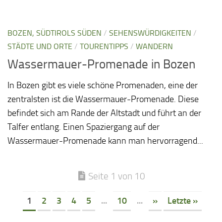
BOZEN, SÜDTIROLS SÜDEN
/
SEHENSWÜRDIGKEITEN
/
STÄDTE UND ORTE
/
TOURENTIPPS
/
WANDERN
Wassermauer-Promenade in Bozen
In Bozen gibt es viele schöne Promenaden, eine der
zentralsten ist die Wassermauer-Promenade. Diese
befindet sich am Rande der Altstadt und führt an der
Talfer entlang. Einen Spaziergang auf der
Wassermauer-Promenade kann man hervorragend...
Seite 1 von 10
1
2
3
4
5
...
10
...
»
Letzte »