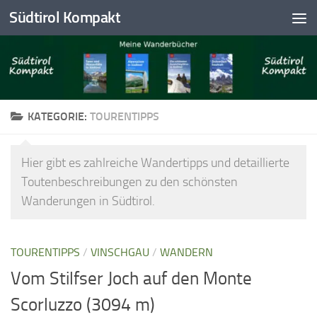
Südtirol Kompakt
Skip to content
KATEGORIE:
TOURENTIPPS
Hier gibt es zahlreiche Wandertipps und detaillierte
Toutenbeschreibungen zu den schönsten
Wanderungen in Südtirol.
TOURENTIPPS
/
VINSCHGAU
/
WANDERN
Vom Stilfser Joch auf den Monte
Scorluzzo (3094 m)