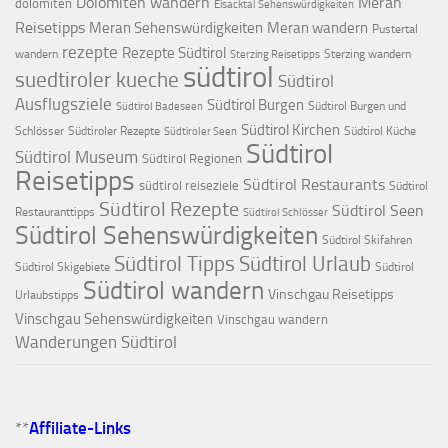
Dolomiten wandern
Meran
dolomiten
Eisacktal Sehenswürdigkeiten
Reisetipps
Meran Sehenswürdigkeiten
Meran wandern
Pustertal
rezepte
Rezepte Südtirol
wandern
Sterzing wandern
Sterzing Reisetipps
südtirol
suedtiroler kueche
Südtirol
Ausflugsziele
Südtirol Burgen
Südtirol Burgen und
Südtirol Badeseen
Südtirol Kirchen
Schlösser
Südtiroler Rezepte
Südtirol Küche
Südtiroler Seen
Südtirol
Südtirol Museum
Südtirol Regionen
Reisetipps
Südtirol Restaurants
südtirol reiseziele
Südtirol
Südtirol Rezepte
Südtirol Seen
Restauranttipps
Südtirol Schlösser
Südtirol Sehenswürdigkeiten
Südtirol Skifahren
Südtirol Tipps
Südtirol Urlaub
Südtirol Skigebiete
Südtirol
Südtirol wandern
Vinschgau Reisetipps
Urlaubstipps
Vinschgau Sehenswürdigkeiten
Vinschgau wandern
Wanderungen Südtirol
**
Affiliate-Links