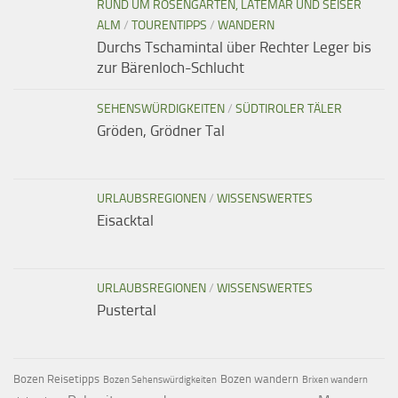
RUND UM ROSENGARTEN, LATEMAR UND SEISER
ALM
/
TOURENTIPPS
/
WANDERN
Durchs Tschamintal über Rechter Leger bis
zur Bärenloch-Schlucht
SEHENSWÜRDIGKEITEN
/
SÜDTIROLER TÄLER
Gröden, Grödner Tal
URLAUBSREGIONEN
/
WISSENSWERTES
Eisacktal
URLAUBSREGIONEN
/
WISSENSWERTES
Pustertal
Bozen Reisetipps
Bozen wandern
Bozen Sehenswürdigkeiten
Brixen wandern