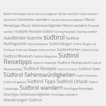
Bozen Reisetipps
Bozen wandern
Bozen Sehenswürdigkeiten
Brixen wandern
Dolomiten wandern
Meran
dolomiten
Eisacktal Sehenswürdigkeiten
Reisetipps
Meran Sehenswürdigkeiten
Meran wandern
Pustertal
rezepte
Rezepte Südtirol
wandern
Sterzing wandern
Sterzing Reisetipps
südtirol
suedtiroler kueche
Südtirol
Ausflugsziele
Südtirol Burgen
Südtirol Burgen und
Südtirol Badeseen
Südtirol Kirchen
Schlösser
Südtiroler Rezepte
Südtirol Küche
Südtiroler Seen
Südtirol
Südtirol Museum
Südtirol Regionen
Reisetipps
Südtirol Restaurants
südtirol reiseziele
Südtirol
Südtirol Rezepte
Südtirol Seen
Restauranttipps
Südtirol Schlösser
Südtirol Sehenswürdigkeiten
Südtirol Skifahren
Südtirol Tipps
Südtirol Urlaub
Südtirol Skigebiete
Südtirol
Südtirol wandern
Vinschgau Reisetipps
Urlaubstipps
Vinschgau Sehenswürdigkeiten
Vinschgau wandern
Wanderungen Südtirol