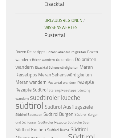
Eisacktal
URLAUBSREGIONEN
/
WISSENSWERTES
Pustertal
Bozen Reisetipps
Bozen
Bozen Sehenswürdigkeiten
Dolomiten
dolomiten
wandern
Brixen wandern
wandern
Meran
Eisacktal Sehenswürdigkeiten
Reisetipps
Meran Sehenswürdigkeiten
rezepte
Meran wandern
Pustertal wandern
Rezepte Südtirol
Sterzing
Sterzing Reisetipps
suedtiroler kueche
wandern
südtirol
Südtirol Ausflugsziele
Südtirol Burgen
Südtirol Burgen
Südtirol Badeseen
und Schlösser
Südtiroler Rezepte
Südtiroler Seen
Südtirol
Südtirol Kirchen
Südtirol Küche
Südtirol