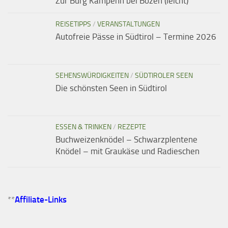
Zur Burg Kampenn bei Bozen (leicht)
REISETIPPS
/
VERANSTALTUNGEN
Autofreie Pässe in Südtirol – Termine 2026
SEHENSWÜRDIGKEITEN
/
SÜDTIROLER SEEN
Die schönsten Seen in Südtirol
ESSEN & TRINKEN
/
REZEPTE
Buchweizenknödel – Schwarzplentene
Knödel – mit Graukäse und Radieschen
**
Affiliate-Links