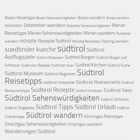
Bozen Reisetipps
Bozen wandern
Bozen Sehenswürdigkeiten
Brixen wandern
Dolomiten wandern
Meran
dolomiten
Eisacktal Sehenswürdigkeiten
Reisetipps
Meran Sehenswürdigkeiten
Meran wandern
Pustertal
rezepte
Rezepte Südtirol
wandern
Sterzing wandern
Sterzing Reisetipps
südtirol
suedtiroler kueche
Südtirol
Ausflugsziele
Südtirol Burgen
Südtirol Burgen und
Südtirol Badeseen
Südtirol Kirchen
Schlösser
Südtiroler Rezepte
Südtirol Küche
Südtiroler Seen
Südtirol
Südtirol Museum
Südtirol Regionen
Reisetipps
Südtirol Restaurants
südtirol reiseziele
Südtirol
Südtirol Rezepte
Südtirol Seen
Restauranttipps
Südtirol Schlösser
Südtirol Sehenswürdigkeiten
Südtirol Skifahren
Südtirol Tipps
Südtirol Urlaub
Südtirol Skigebiete
Südtirol
Südtirol wandern
Vinschgau Reisetipps
Urlaubstipps
Vinschgau Sehenswürdigkeiten
Vinschgau wandern
Wanderungen Südtirol