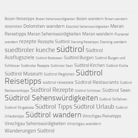
Bozen Reisetipps
Bozen wandern
Bozen Sehenswürdigkeiten
Brixen wandern
Dolomiten wandern
Meran
dolomiten
Eisacktal Sehenswürdigkeiten
Reisetipps
Meran Sehenswürdigkeiten
Meran wandern
Pustertal
rezepte
Rezepte Südtirol
wandern
Sterzing wandern
Sterzing Reisetipps
südtirol
suedtiroler kueche
Südtirol
Ausflugsziele
Südtirol Burgen
Südtirol Burgen und
Südtirol Badeseen
Südtirol Kirchen
Schlösser
Südtiroler Rezepte
Südtirol Küche
Südtiroler Seen
Südtirol
Südtirol Museum
Südtirol Regionen
Reisetipps
Südtirol Restaurants
südtirol reiseziele
Südtirol
Südtirol Rezepte
Südtirol Seen
Restauranttipps
Südtirol Schlösser
Südtirol Sehenswürdigkeiten
Südtirol Skifahren
Südtirol Tipps
Südtirol Urlaub
Südtirol Skigebiete
Südtirol
Südtirol wandern
Vinschgau Reisetipps
Urlaubstipps
Vinschgau Sehenswürdigkeiten
Vinschgau wandern
Wanderungen Südtirol