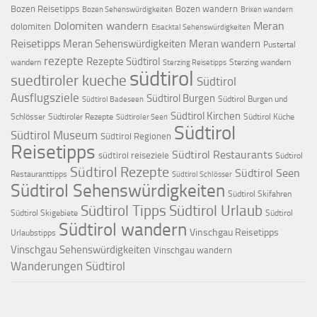
Bozen Reisetipps
Bozen wandern
Bozen Sehenswürdigkeiten
Brixen wandern
Dolomiten wandern
Meran
dolomiten
Eisacktal Sehenswürdigkeiten
Reisetipps
Meran Sehenswürdigkeiten
Meran wandern
Pustertal
rezepte
Rezepte Südtirol
wandern
Sterzing wandern
Sterzing Reisetipps
südtirol
suedtiroler kueche
Südtirol
Ausflugsziele
Südtirol Burgen
Südtirol Burgen und
Südtirol Badeseen
Südtirol Kirchen
Schlösser
Südtiroler Rezepte
Südtirol Küche
Südtiroler Seen
Südtirol
Südtirol Museum
Südtirol Regionen
Reisetipps
Südtirol Restaurants
südtirol reiseziele
Südtirol
Südtirol Rezepte
Südtirol Seen
Restauranttipps
Südtirol Schlösser
Südtirol Sehenswürdigkeiten
Südtirol Skifahren
Südtirol Tipps
Südtirol Urlaub
Südtirol Skigebiete
Südtirol
Südtirol wandern
Vinschgau Reisetipps
Urlaubstipps
Vinschgau Sehenswürdigkeiten
Vinschgau wandern
Wanderungen Südtirol