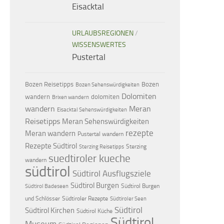
Eisacktal
URLAUBSREGIONEN
/
WISSENSWERTES
Pustertal
Bozen Reisetipps
Bozen
Bozen Sehenswürdigkeiten
Dolomiten
dolomiten
wandern
Brixen wandern
wandern
Meran
Eisacktal Sehenswürdigkeiten
Reisetipps
Meran Sehenswürdigkeiten
rezepte
Meran wandern
Pustertal wandern
Rezepte Südtirol
Sterzing
Sterzing Reisetipps
suedtiroler kueche
wandern
südtirol
Südtirol Ausflugsziele
Südtirol Burgen
Südtirol Burgen
Südtirol Badeseen
und Schlösser
Südtiroler Rezepte
Südtiroler Seen
Südtirol
Südtirol Kirchen
Südtirol Küche
Südtirol