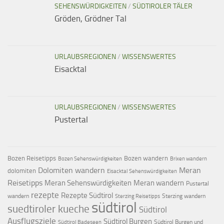
SEHENSWÜRDIGKEITEN
/
SÜDTIROLER TÄLER
Gröden, Grödner Tal
URLAUBSREGIONEN
/
WISSENSWERTES
Eisacktal
URLAUBSREGIONEN
/
WISSENSWERTES
Pustertal
Bozen Reisetipps
Bozen wandern
Bozen Sehenswürdigkeiten
Brixen wandern
Dolomiten wandern
Meran
dolomiten
Eisacktal Sehenswürdigkeiten
Reisetipps
Meran Sehenswürdigkeiten
Meran wandern
Pustertal
rezepte
Rezepte Südtirol
wandern
Sterzing wandern
Sterzing Reisetipps
südtirol
suedtiroler kueche
Südtirol
Ausflugsziele
Südtirol Burgen
Südtirol Burgen und
Südtirol Badeseen