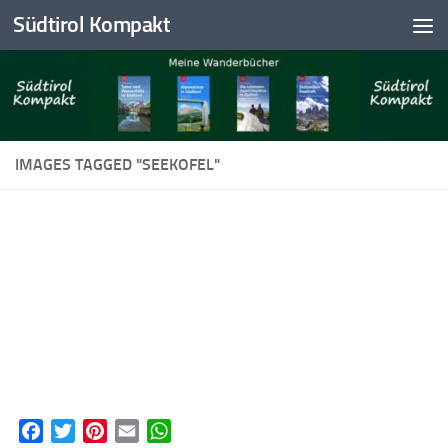
Südtirol Kompakt
Skip to content
IMAGES TAGGED "SEEKOFEL"
Facebook
Twitter
Pinterest
Email
WhatsApp