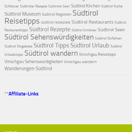
Südtirol Kirchen
Schlösser
Südtiroler Rezepte
Südtirol Küche
Südtiroler Seen
Südtirol
Südtirol Museum
Südtirol Regionen
Reisetipps
Südtirol Restaurants
südtirol reiseziele
Südtirol
Südtirol Rezepte
Südtirol Seen
Restauranttipps
Südtirol Schlösser
Südtirol Sehenswürdigkeiten
Südtirol Skifahren
Südtirol Tipps
Südtirol Urlaub
Südtirol Skigebiete
Südtirol
Südtirol wandern
Vinschgau Reisetipps
Urlaubstipps
Vinschgau Sehenswürdigkeiten
Vinschgau wandern
Wanderungen Südtirol
**
Affiliate-Links