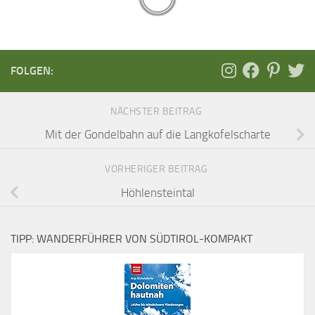
FOLGEN:
NÄCHSTER BEITRAG
Mit der Gondelbahn auf die Langkofelscharte
VORHERIGER BEITRAG
Höhlensteintal
TIPP: WANDERFÜHRER VON SÜDTIROL-KOMPAKT