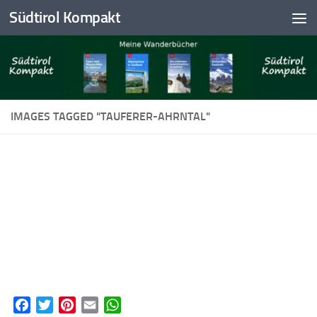
Südtirol Kompakt
Skip to content
IMAGES TAGGED "TAUFERER-AHRNTAL"
Facebook
Twitter
Pinterest
Email
WhatsApp