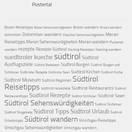
Pustertal
Bozen Reisetipps
Bozen wandern
Bozen Sehenswürdigkeiten
Brixen wandern
Dolomiten wandern
Meran
dolomiten
Eisacktal Sehenswürdigkeiten
Reisetipps
Meran Sehenswürdigkeiten
Meran wandern
Pustertal
rezepte
Rezepte Südtirol
wandern
Sterzing wandern
Sterzing Reisetipps
südtirol
suedtiroler kueche
Südtirol
Ausflugsziele
Südtirol Burgen
Südtirol Burgen und
Südtirol Badeseen
Südtirol Kirchen
Schlösser
Südtiroler Rezepte
Südtirol Küche
Südtiroler Seen
Südtirol
Südtirol Museum
Südtirol Regionen
Reisetipps
Südtirol Restaurants
südtirol reiseziele
Südtirol
Südtirol Rezepte
Südtirol Seen
Restauranttipps
Südtirol Schlösser
Südtirol Sehenswürdigkeiten
Südtirol Skifahren
Südtirol Tipps
Südtirol Urlaub
Südtirol Skigebiete
Südtirol
Südtirol wandern
Vinschgau Reisetipps
Urlaubstipps
Vinschgau Sehenswürdigkeiten
Vinschgau wandern