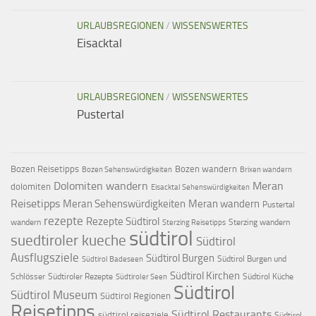
URLAUBSREGIONEN
/
WISSENSWERTES
Eisacktal
URLAUBSREGIONEN
/
WISSENSWERTES
Pustertal
Bozen Reisetipps
Bozen wandern
Bozen Sehenswürdigkeiten
Brixen wandern
Dolomiten wandern
Meran
dolomiten
Eisacktal Sehenswürdigkeiten
Reisetipps
Meran Sehenswürdigkeiten
Meran wandern
Pustertal
rezepte
Rezepte Südtirol
wandern
Sterzing wandern
Sterzing Reisetipps
südtirol
suedtiroler kueche
Südtirol
Ausflugsziele
Südtirol Burgen
Südtirol Burgen und
Südtirol Badeseen
Südtirol Kirchen
Schlösser
Südtiroler Rezepte
Südtirol Küche
Südtiroler Seen
Südtirol
Südtirol Museum
Südtirol Regionen
Reisetipps
Südtirol Restaurants
südtirol reiseziele
Südtirol