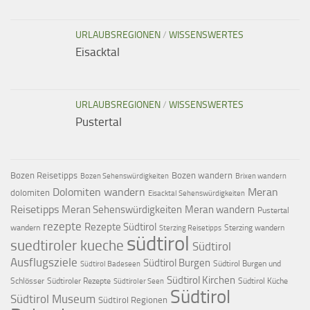
URLAUBSREGIONEN
/
WISSENSWERTES
Eisacktal
URLAUBSREGIONEN
/
WISSENSWERTES
Pustertal
Bozen Reisetipps
Bozen wandern
Bozen Sehenswürdigkeiten
Brixen wandern
Dolomiten wandern
Meran
dolomiten
Eisacktal Sehenswürdigkeiten
Reisetipps
Meran Sehenswürdigkeiten
Meran wandern
Pustertal
rezepte
Rezepte Südtirol
wandern
Sterzing wandern
Sterzing Reisetipps
südtirol
suedtiroler kueche
Südtirol
Ausflugsziele
Südtirol Burgen
Südtirol Burgen und
Südtirol Badeseen
Südtirol Kirchen
Schlösser
Südtiroler Rezepte
Südtirol Küche
Südtiroler Seen
Südtirol
Südtirol Museum
Südtirol Regionen