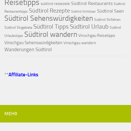
Reisetipps
Südtirol Restaurants
südtirol reiseziele
Südtirol
Südtirol Rezepte
Südtirol Seen
Restauranttipps
Südtirol Schlösser
Südtirol Sehenswürdigkeiten
Südtirol Skifahren
Südtirol Tipps
Südtirol Urlaub
Südtirol Skigebiete
Südtirol
Südtirol wandern
Vinschgau Reisetipps
Urlaubstipps
Vinschgau Sehenswürdigkeiten
Vinschgau wandern
Wanderungen Südtirol
**
Affiliate-Links
MEHR