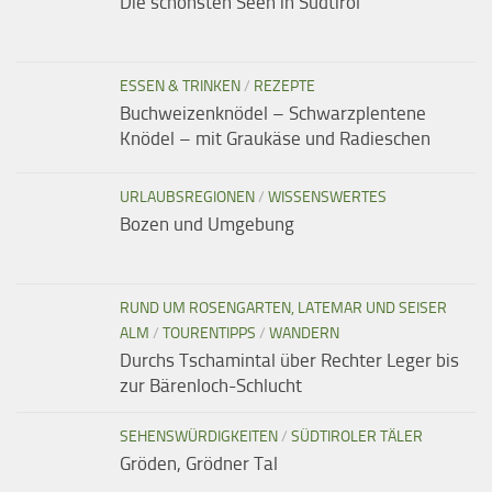
Die schönsten Seen in Südtirol
ESSEN & TRINKEN
/
REZEPTE
Buchweizenknödel – Schwarzplentene
Knödel – mit Graukäse und Radieschen
URLAUBSREGIONEN
/
WISSENSWERTES
Bozen und Umgebung
RUND UM ROSENGARTEN, LATEMAR UND SEISER
ALM
/
TOURENTIPPS
/
WANDERN
Durchs Tschamintal über Rechter Leger bis
zur Bärenloch-Schlucht
SEHENSWÜRDIGKEITEN
/
SÜDTIROLER TÄLER
Gröden, Grödner Tal