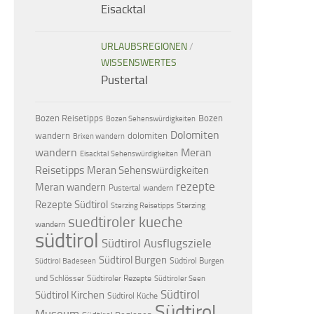
Eisacktal
URLAUBSREGIONEN
/
WISSENSWERTES
Pustertal
Bozen Reisetipps
Bozen
Bozen Sehenswürdigkeiten
Dolomiten
dolomiten
wandern
Brixen wandern
wandern
Meran
Eisacktal Sehenswürdigkeiten
Reisetipps
Meran Sehenswürdigkeiten
rezepte
Meran wandern
Pustertal wandern
Rezepte Südtirol
Sterzing
Sterzing Reisetipps
suedtiroler kueche
wandern
südtirol
Südtirol Ausflugsziele
Südtirol Burgen
Südtirol Burgen
Südtirol Badeseen
und Schlösser
Südtiroler Rezepte
Südtiroler Seen
Südtirol
Südtirol Kirchen
Südtirol Küche
Südtirol