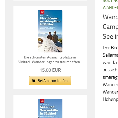
SÜDTIR
WANDE
Wand
Camp
See i
Der Boè
Sellam
Die schönsten Aussichtsplätze in
wander
Südtirol: Wanderungen zu traumhaften...
aussich
15,00 EUR
smaragd
Bei Amazon kaufen
Wander
Wander
Höhenpr