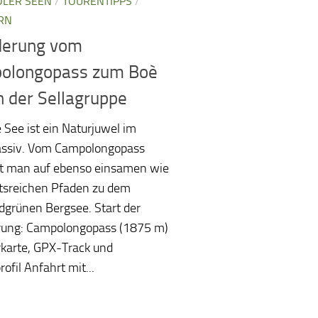
OLER SEEN
/
TOURENTIPPS
/
RN
erung vom
olongopass zum Boè
n der Sellagruppe
 See ist ein Naturjuwel im
assiv. Vom Campolongopass
t man auf ebenso einsamen wie
tsreichen Pfaden zu dem
grünen Bergsee. Start der
ung: Campolongopass (1875 m)
karte, GPX-Track und
ofil Anfahrt mit...