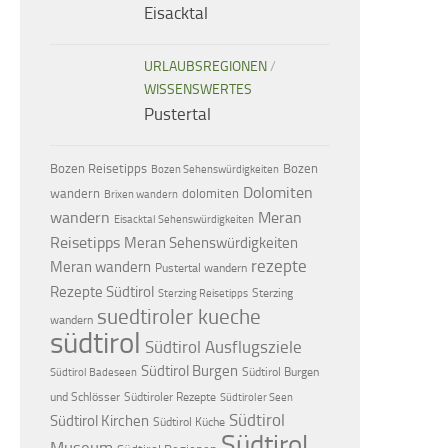
Eisacktal
URLAUBSREGIONEN
/
WISSENSWERTES
Pustertal
Bozen Reisetipps
Bozen
Bozen Sehenswürdigkeiten
Dolomiten
dolomiten
wandern
Brixen wandern
wandern
Meran
Eisacktal Sehenswürdigkeiten
Reisetipps
Meran Sehenswürdigkeiten
rezepte
Meran wandern
Pustertal wandern
Rezepte Südtirol
Sterzing
Sterzing Reisetipps
suedtiroler kueche
wandern
südtirol
Südtirol Ausflugsziele
Südtirol Burgen
Südtirol Burgen
Südtirol Badeseen
und Schlösser
Südtiroler Rezepte
Südtiroler Seen
Südtirol
Südtirol Kirchen
Südtirol Küche
Südtirol