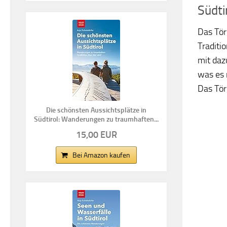
Südti
Das Tör
Traditi
mit daz
was es 
Das Törg
Die schönsten Aussichtsplätze in
Südtirol: Wanderungen zu traumhaften...
15,00 EUR
Bei Amazon kaufen