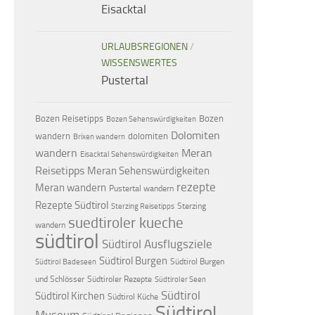
Eisacktal
URLAUBSREGIONEN
/
WISSENSWERTES
Pustertal
Bozen Reisetipps
Bozen
Bozen Sehenswürdigkeiten
Dolomiten
dolomiten
wandern
Brixen wandern
wandern
Meran
Eisacktal Sehenswürdigkeiten
Reisetipps
Meran Sehenswürdigkeiten
rezepte
Meran wandern
Pustertal wandern
Rezepte Südtirol
Sterzing
Sterzing Reisetipps
suedtiroler kueche
wandern
südtirol
Südtirol Ausflugsziele
Südtirol Burgen
Südtirol Burgen
Südtirol Badeseen
und Schlösser
Südtiroler Rezepte
Südtiroler Seen
Südtirol
Südtirol Kirchen
Südtirol Küche
Südtirol