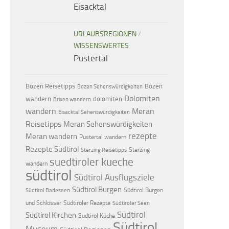
Eisacktal
URLAUBSREGIONEN
/
WISSENSWERTES
Pustertal
Bozen Reisetipps
Bozen
Bozen Sehenswürdigkeiten
Dolomiten
dolomiten
wandern
Brixen wandern
wandern
Meran
Eisacktal Sehenswürdigkeiten
Reisetipps
Meran Sehenswürdigkeiten
rezepte
Meran wandern
Pustertal wandern
Rezepte Südtirol
Sterzing
Sterzing Reisetipps
suedtiroler kueche
wandern
südtirol
Südtirol Ausflugsziele
Südtirol Burgen
Südtirol Burgen
Südtirol Badeseen
und Schlösser
Südtiroler Rezepte
Südtiroler Seen
Südtirol
Südtirol Kirchen
Südtirol Küche
Südtirol