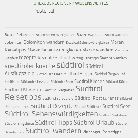
URLAUBSREGIONEN
/
WISSENSWERTES
Pustertal
Bozen Reisetipps
Bozen wandern
Bozen Sehenswürdigkeiten
Brixen wandern
Dolomiten wandern
Meran
dolomiten
Eisacktal Sehenswürdigkeiten
Reisetipps
Meran Sehenswürdigkeiten
Meran wandern
Pustertal
rezepte
Rezepte Südtirol
wandern
Sterzing wandern
Sterzing Reisetipps
südtirol
suedtiroler kueche
Südtirol
Ausflugsziele
Südtirol Burgen
Südtirol Burgen und
Südtirol Badeseen
Südtirol Kirchen
Schlösser
Südtiroler Rezepte
Südtirol Küche
Südtiroler Seen
Südtirol
Südtirol Museum
Südtirol Regionen
Reisetipps
Südtirol Restaurants
südtirol reiseziele
Südtirol
Südtirol Rezepte
Südtirol Seen
Restauranttipps
Südtirol Schlösser
Südtirol Sehenswürdigkeiten
Südtirol Skifahren
Südtirol Tipps
Südtirol Urlaub
Südtirol Skigebiete
Südtirol
Südtirol wandern
Vinschgau Reisetipps
Urlaubstipps