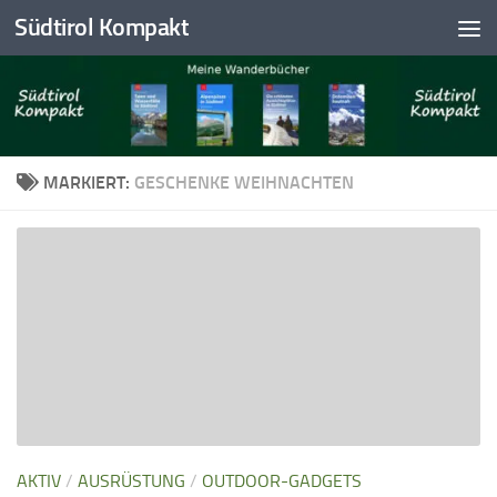
Südtirol Kompakt
Skip to content
MARKIERT:
GESCHENKE WEIHNACHTEN
AKTIV
/
AUSRÜSTUNG
/
OUTDOOR-GADGETS