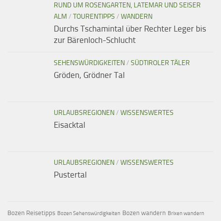
RUND UM ROSENGARTEN, LATEMAR UND SEISER
ALM
/
TOURENTIPPS
/
WANDERN
Durchs Tschamintal über Rechter Leger bis
zur Bärenloch-Schlucht
SEHENSWÜRDIGKEITEN
/
SÜDTIROLER TÄLER
Gröden, Grödner Tal
URLAUBSREGIONEN
/
WISSENSWERTES
Eisacktal
URLAUBSREGIONEN
/
WISSENSWERTES
Pustertal
Bozen Reisetipps
Bozen wandern
Bozen Sehenswürdigkeiten
Brixen wandern