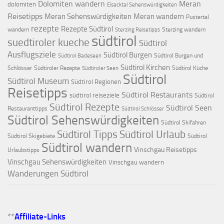
Dolomiten wandern
Meran
dolomiten
Eisacktal Sehenswürdigkeiten
Reisetipps
Meran Sehenswürdigkeiten
Meran wandern
Pustertal
rezepte
Rezepte Südtirol
wandern
Sterzing wandern
Sterzing Reisetipps
südtirol
suedtiroler kueche
Südtirol
Ausflugsziele
Südtirol Burgen
Südtirol Burgen und
Südtirol Badeseen
Südtirol Kirchen
Schlösser
Südtiroler Rezepte
Südtirol Küche
Südtiroler Seen
Südtirol
Südtirol Museum
Südtirol Regionen
Reisetipps
Südtirol Restaurants
südtirol reiseziele
Südtirol
Südtirol Rezepte
Südtirol Seen
Restauranttipps
Südtirol Schlösser
Südtirol Sehenswürdigkeiten
Südtirol Skifahren
Südtirol Tipps
Südtirol Urlaub
Südtirol Skigebiete
Südtirol
Südtirol wandern
Vinschgau Reisetipps
Urlaubstipps
Vinschgau Sehenswürdigkeiten
Vinschgau wandern
Wanderungen Südtirol
**
Affiliate-Links