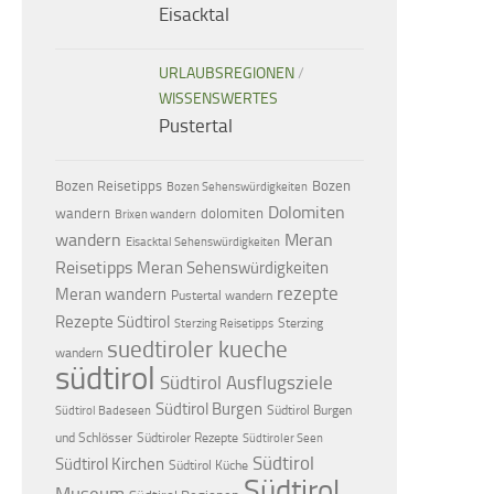
Eisacktal
URLAUBSREGIONEN
/
WISSENSWERTES
Pustertal
Bozen Reisetipps
Bozen
Bozen Sehenswürdigkeiten
Dolomiten
dolomiten
wandern
Brixen wandern
wandern
Meran
Eisacktal Sehenswürdigkeiten
Reisetipps
Meran Sehenswürdigkeiten
rezepte
Meran wandern
Pustertal wandern
Rezepte Südtirol
Sterzing
Sterzing Reisetipps
suedtiroler kueche
wandern
südtirol
Südtirol Ausflugsziele
Südtirol Burgen
Südtirol Burgen
Südtirol Badeseen
und Schlösser
Südtiroler Rezepte
Südtiroler Seen
Südtirol
Südtirol Kirchen
Südtirol Küche
Südtirol