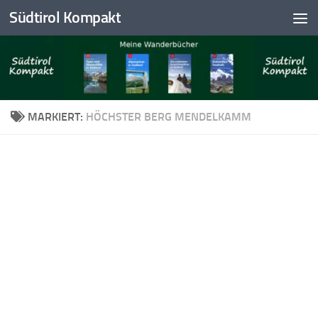
Südtirol Kompakt
Skip to content
MARKIERT:
HÖCHSTER BERG MENDELKAMM