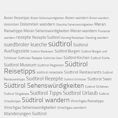
Bozen Reisetipps
Bozen wandern
Bozen Sehenswürdigkeiten
Brixen wandern
Dolomiten wandern
Meran
dolomiten
Eisacktal Sehenswürdigkeiten
Reisetipps
Meran Sehenswürdigkeiten
Meran wandern
Pustertal
rezepte
Rezepte Südtirol
wandern
Sterzing wandern
Sterzing Reisetipps
südtirol
suedtiroler kueche
Südtirol
Ausflugsziele
Südtirol Burgen
Südtirol Burgen und
Südtirol Badeseen
Südtirol Kirchen
Schlösser
Südtiroler Rezepte
Südtirol Küche
Südtiroler Seen
Südtirol
Südtirol Museum
Südtirol Regionen
Reisetipps
Südtirol Restaurants
südtirol reiseziele
Südtirol
Südtirol Rezepte
Südtirol Seen
Restauranttipps
Südtirol Schlösser
Südtirol Sehenswürdigkeiten
Südtirol Skifahren
Südtirol Tipps
Südtirol Urlaub
Südtirol Skigebiete
Südtirol
Südtirol wandern
Vinschgau Reisetipps
Urlaubstipps
Vinschgau Sehenswürdigkeiten
Vinschgau wandern
Wanderungen Südtirol