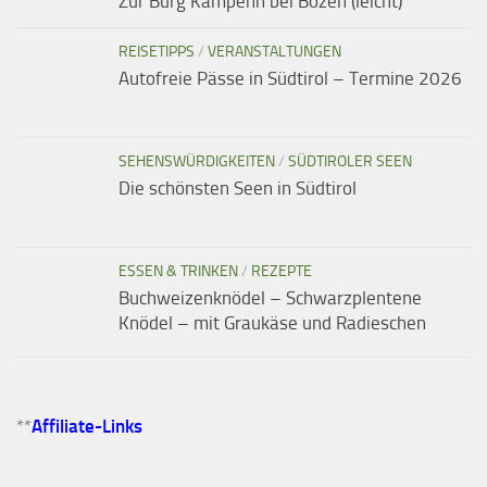
Zur Burg Kampenn bei Bozen (leicht)
REISETIPPS
/
VERANSTALTUNGEN
Autofreie Pässe in Südtirol – Termine 2026
SEHENSWÜRDIGKEITEN
/
SÜDTIROLER SEEN
Die schönsten Seen in Südtirol
ESSEN & TRINKEN
/
REZEPTE
Buchweizenknödel – Schwarzplentene
Knödel – mit Graukäse und Radieschen
**
Affiliate-Links