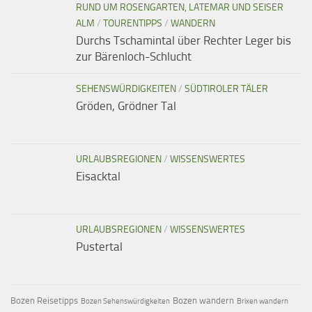
RUND UM ROSENGARTEN, LATEMAR UND SEISER
ALM
/
TOURENTIPPS
/
WANDERN
Durchs Tschamintal über Rechter Leger bis
zur Bärenloch-Schlucht
SEHENSWÜRDIGKEITEN
/
SÜDTIROLER TÄLER
Gröden, Grödner Tal
URLAUBSREGIONEN
/
WISSENSWERTES
Eisacktal
URLAUBSREGIONEN
/
WISSENSWERTES
Pustertal
Bozen Reisetipps
Bozen wandern
Bozen Sehenswürdigkeiten
Brixen wandern