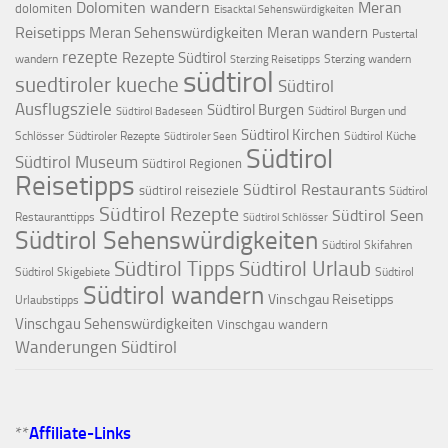
Dolomiten wandern
Meran
dolomiten
Eisacktal Sehenswürdigkeiten
Reisetipps
Meran Sehenswürdigkeiten
Meran wandern
Pustertal
rezepte
Rezepte Südtirol
wandern
Sterzing wandern
Sterzing Reisetipps
südtirol
suedtiroler kueche
Südtirol
Ausflugsziele
Südtirol Burgen
Südtirol Burgen und
Südtirol Badeseen
Südtirol Kirchen
Schlösser
Südtiroler Rezepte
Südtirol Küche
Südtiroler Seen
Südtirol
Südtirol Museum
Südtirol Regionen
Reisetipps
Südtirol Restaurants
südtirol reiseziele
Südtirol
Südtirol Rezepte
Südtirol Seen
Restauranttipps
Südtirol Schlösser
Südtirol Sehenswürdigkeiten
Südtirol Skifahren
Südtirol Tipps
Südtirol Urlaub
Südtirol Skigebiete
Südtirol
Südtirol wandern
Vinschgau Reisetipps
Urlaubstipps
Vinschgau Sehenswürdigkeiten
Vinschgau wandern
Wanderungen Südtirol
**
Affiliate-Links