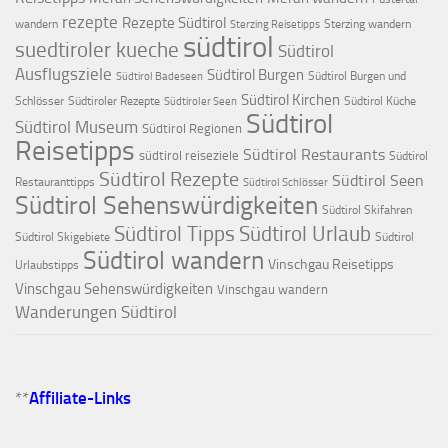
rezepte
Rezepte Südtirol
wandern
Sterzing wandern
Sterzing Reisetipps
südtirol
suedtiroler kueche
Südtirol
Ausflugsziele
Südtirol Burgen
Südtirol Burgen und
Südtirol Badeseen
Südtirol Kirchen
Schlösser
Südtiroler Rezepte
Südtirol Küche
Südtiroler Seen
Südtirol
Südtirol Museum
Südtirol Regionen
Reisetipps
Südtirol Restaurants
südtirol reiseziele
Südtirol
Südtirol Rezepte
Südtirol Seen
Restauranttipps
Südtirol Schlösser
Südtirol Sehenswürdigkeiten
Südtirol Skifahren
Südtirol Tipps
Südtirol Urlaub
Südtirol Skigebiete
Südtirol
Südtirol wandern
Vinschgau Reisetipps
Urlaubstipps
Vinschgau Sehenswürdigkeiten
Vinschgau wandern
Wanderungen Südtirol
**
Affiliate-Links