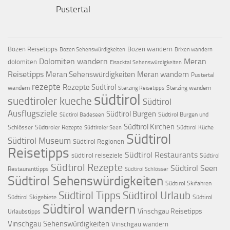
Pustertal
Bozen Reisetipps
Bozen wandern
Bozen Sehenswürdigkeiten
Brixen wandern
Dolomiten wandern
Meran
dolomiten
Eisacktal Sehenswürdigkeiten
Reisetipps
Meran Sehenswürdigkeiten
Meran wandern
Pustertal
rezepte
Rezepte Südtirol
wandern
Sterzing wandern
Sterzing Reisetipps
südtirol
suedtiroler kueche
Südtirol
Ausflugsziele
Südtirol Burgen
Südtirol Burgen und
Südtirol Badeseen
Südtirol Kirchen
Schlösser
Südtiroler Rezepte
Südtirol Küche
Südtiroler Seen
Südtirol
Südtirol Museum
Südtirol Regionen
Reisetipps
Südtirol Restaurants
südtirol reiseziele
Südtirol
Südtirol Rezepte
Südtirol Seen
Restauranttipps
Südtirol Schlösser
Südtirol Sehenswürdigkeiten
Südtirol Skifahren
Südtirol Tipps
Südtirol Urlaub
Südtirol Skigebiete
Südtirol
Südtirol wandern
Vinschgau Reisetipps
Urlaubstipps
Vinschgau Sehenswürdigkeiten
Vinschgau wandern