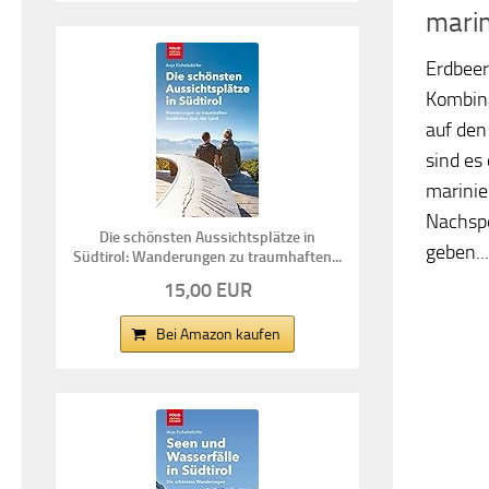
marin
Erdbeer
Kombina
auf den
sind es
marinie
Nachspe
Die schönsten Aussichtsplätze in
geben...
Südtirol: Wanderungen zu traumhaften...
15,00 EUR
Bei Amazon kaufen