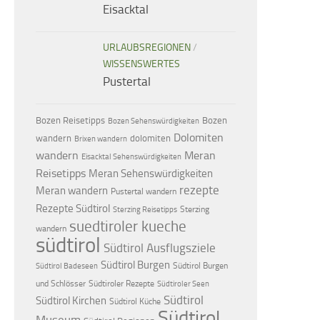
Eisacktal
URLAUBSREGIONEN
/
WISSENSWERTES
Pustertal
Bozen Reisetipps
Bozen
Bozen Sehenswürdigkeiten
Dolomiten
dolomiten
wandern
Brixen wandern
wandern
Meran
Eisacktal Sehenswürdigkeiten
Reisetipps
Meran Sehenswürdigkeiten
rezepte
Meran wandern
Pustertal wandern
Rezepte Südtirol
Sterzing
Sterzing Reisetipps
suedtiroler kueche
wandern
südtirol
Südtirol Ausflugsziele
Südtirol Burgen
Südtirol Burgen
Südtirol Badeseen
und Schlösser
Südtiroler Rezepte
Südtiroler Seen
Südtirol
Südtirol Kirchen
Südtirol Küche
Südtirol