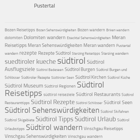
Pustertal
Bozen Reisetipps
Bozen wandern
Bozen Sehenswürdigkeiten
Brixen wandern
Dolomiten wandern
Meran
dolomiten
Eisacktal Sehenswürdigkeiten
Reisetipps
Meran Sehenswürdigkeiten
Meran wandern
Pustertal
rezepte
Rezepte Südtirol
wandern
Sterzing wandern
Sterzing Reisetipps
südtirol
suedtiroler kueche
Südtirol
Ausflugsziele
Südtirol Burgen
Südtirol Burgen und
Südtirol Badeseen
Südtirol Kirchen
Schlösser
Südtiroler Rezepte
Südtirol Küche
Südtiroler Seen
Südtirol
Südtirol Museum
Südtirol Regionen
Reisetipps
Südtirol Restaurants
südtirol reiseziele
Südtirol
Südtirol Rezepte
Südtirol Seen
Restauranttipps
Südtirol Schlösser
Südtirol Sehenswürdigkeiten
Südtirol Skifahren
Südtirol Tipps
Südtirol Urlaub
Südtirol Skigebiete
Südtirol
Südtirol wandern
Vinschgau Reisetipps
Urlaubstipps
Vinschgau Sehenswürdigkeiten
Vinschgau wandern