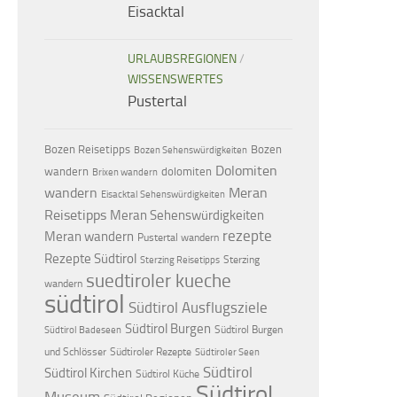
Eisacktal
URLAUBSREGIONEN
/
WISSENSWERTES
Pustertal
Bozen Reisetipps
Bozen
Bozen Sehenswürdigkeiten
Dolomiten
dolomiten
wandern
Brixen wandern
wandern
Meran
Eisacktal Sehenswürdigkeiten
Reisetipps
Meran Sehenswürdigkeiten
rezepte
Meran wandern
Pustertal wandern
Rezepte Südtirol
Sterzing
Sterzing Reisetipps
suedtiroler kueche
wandern
südtirol
Südtirol Ausflugsziele
Südtirol Burgen
Südtirol Burgen
Südtirol Badeseen
und Schlösser
Südtiroler Rezepte
Südtiroler Seen
Südtirol
Südtirol Kirchen
Südtirol Küche
Südtirol