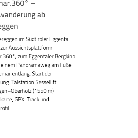
mar.360° –
wanderung ab
eggen
reggen im Südtiroler Eggental
 zur Aussichtsplattform
.360°, zum Eggentaler Bergkino
f einem Panoramaweg am Fuße
emar entlang. Start der
ng: Talstation Sessellift
gen–Oberholz (1550 m)
karte, GPX-Track und
fil...