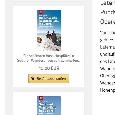
Late
Rund
Ober
Von Obe
geht es
Latemar
und au
Die schönsten Aussichtsplätze in
Südtirol: Wanderungen zu traumhaften...
des Lat
15,00 EUR
Wanderu
Obereg
Bei Amazon kaufen
Wander
Höhenpro