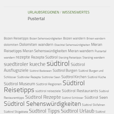
URLAUBSREGIONEN
/
WISSENSWERTES
Pustertal
Bozen Reisetipps
Bozen wandern
Bozen Sehenswürdigkeiten
Brixen wandern
Dolomiten wandern
Meran
dolomiten
Eisacktal Sehenswürdigkeiten
Reisetipps
Meran Sehenswürdigkeiten
Meran wandern
Pustertal
rezepte
Rezepte Südtirol
wandern
Sterzing wandern
Sterzing Reisetipps
südtirol
suedtiroler kueche
Südtirol
Ausflugsziele
Südtirol Burgen
Südtirol Burgen und
Südtirol Badeseen
Südtirol Kirchen
Schlösser
Südtiroler Rezepte
Südtirol Küche
Südtiroler Seen
Südtirol
Südtirol Museum
Südtirol Regionen
Reisetipps
Südtirol Restaurants
südtirol reiseziele
Südtirol
Südtirol Rezepte
Südtirol Seen
Restauranttipps
Südtirol Schlösser
Südtirol Sehenswürdigkeiten
Südtirol Skifahren
Südtirol Tipps
Südtirol Urlaub
Südtirol Skigebiete
Südtirol