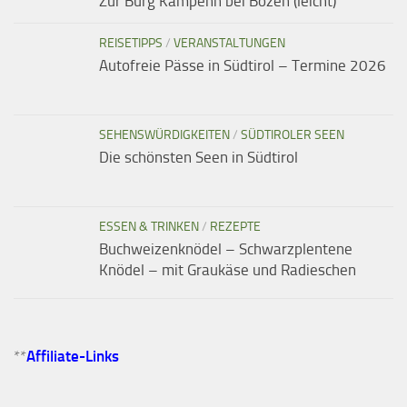
Zur Burg Kampenn bei Bozen (leicht)
REISETIPPS
/
VERANSTALTUNGEN
Autofreie Pässe in Südtirol – Termine 2026
SEHENSWÜRDIGKEITEN
/
SÜDTIROLER SEEN
Die schönsten Seen in Südtirol
ESSEN & TRINKEN
/
REZEPTE
Buchweizenknödel – Schwarzplentene
Knödel – mit Graukäse und Radieschen
**
Affiliate-Links