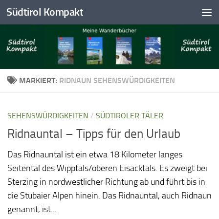
Südtirol Kompakt
Skip to content
MARKIERT:
RIDNAUN SEHENSWÜRDIGKEITEN
SEHENSWÜRDIGKEITEN
/
SÜDTIROLER TÄLER
Ridnauntal – Tipps für den Urlaub
Das Ridnauntal ist ein etwa 18 Kilometer langes
Seitental des Wipptals/oberen Eisacktals. Es zweigt bei
Sterzing in nordwestlicher Richtung ab und führt bis in
die Stubaier Alpen hinein. Das Ridnauntal, auch Ridnaun
genannt, ist...