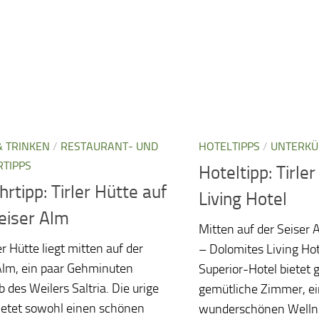
& TRINKEN
/
RESTAURANT- UND
HOTELTIPPS
/
UNTERKÜ
RTIPPS
Hoteltipp: Tirle
hrtipp: Tirler Hütte auf
Living Hotel
eiser Alm
Mitten auf der Seiser A
er Hütte liegt mitten auf der
– Dolomites Living Ho
Alm, ein paar Gehminuten
Superior-Hotel bietet 
 des Weilers Saltria. Die urige
gemütliche Zimmer, e
ietet sowohl einen schönen
wunderschönen Welln