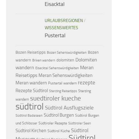
Eisacktal
URLAUBSREGIONEN
/
WISSENSWERTES
Pustertal
Bozen Reisetipps
Bozen
Bozen Sehenswürdigkeiten
Dolomiten
dolomiten
wandern
Brixen wandern
wandern
Meran
Eisacktal Sehenswürdigkeiten
Reisetipps
Meran Sehenswürdigkeiten
rezepte
Meran wandern
Pustertal wandern
Rezepte Südtirol
Sterzing
Sterzing Reisetipps
suedtiroler kueche
wandern
südtirol
Südtirol Ausflugsziele
Südtirol Burgen
Südtirol Burgen
Südtirol Badeseen
und Schlösser
Südtiroler Rezepte
Südtiroler Seen
Südtirol
Südtirol Kirchen
Südtirol Küche
Südtirol