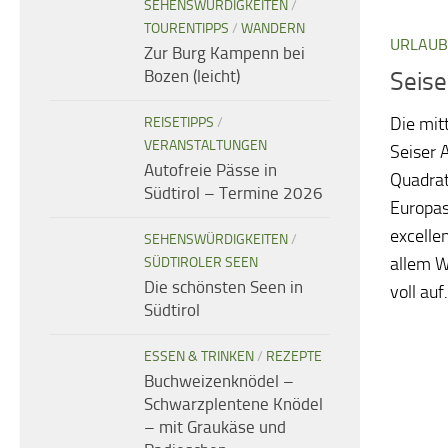
SEHENSWÜRDIGKEITEN
/
TOURENTIPPS
/
WANDERN
URLAUB
Zur Burg Kampenn bei
Bozen (leicht)
Seise
Die mit
REISETIPPS
/
VERANSTALTUNGEN
Seiser 
Autofreie Pässe in
Quadrat
Südtirol – Termine 2026
Europas
excell
SEHENSWÜRDIGKEITEN
/
allem 
SÜDTIROLER SEEN
Die schönsten Seen in
voll auf.
Südtirol
ESSEN & TRINKEN
/
REZEPTE
Buchweizenknödel –
Schwarzplentene Knödel
– mit Graukäse und