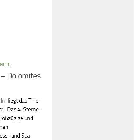
NFTE
r – Dolomites
lm liegt das Tirler
tel. Das 4-Sterne-
großzügige und
inen
ess- und Spa-