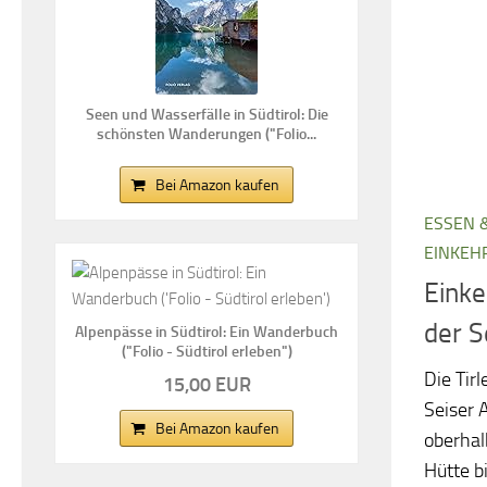
Seen und Wasserfälle in Südtirol: Die
schönsten Wanderungen ("Folio...
Bei Amazon kaufen
ESSEN 
EINKEH
Einke
der S
Alpenpässe in Südtirol: Ein Wanderbuch
("Folio - Südtirol erleben")
Die Tirl
15,00 EUR
Seiser 
Bei Amazon kaufen
oberhalb
Hütte b