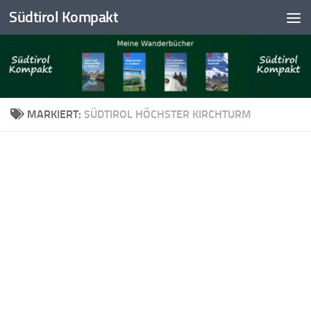
Südtirol Kompakt
Skip to content
MARKIERT:
SÜDTIROL HÖCHSTER KIRCHTURM