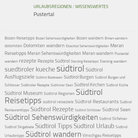
URLAUBSREGIONEN
/
WISSENSWERTES
Pustertal
Bozen Reisetipps
Bozen wandern
Bozen Sehenswürdigkeiten
Brixen wandern
Dolomiten wandern
Meran
dolomiten
Eisacktal Sehenswürdigkeiten
Reisetipps
Meran Sehenswürdigkeiten
Meran wandern
Pustertal
rezepte
Rezepte Südtirol
wandern
Sterzing wandern
Sterzing Reisetipps
südtirol
suedtiroler kueche
Südtirol
Ausflugsziele
Südtirol Burgen
Südtirol Burgen und
Südtirol Badeseen
Südtirol Kirchen
Schlösser
Südtiroler Rezepte
Südtirol Küche
Südtiroler Seen
Südtirol
Südtirol Museum
Südtirol Regionen
Reisetipps
Südtirol Restaurants
südtirol reiseziele
Südtirol
Südtirol Rezepte
Südtirol Seen
Restauranttipps
Südtirol Schlösser
Südtirol Sehenswürdigkeiten
Südtirol Skifahren
Südtirol Tipps
Südtirol Urlaub
Südtirol Skigebiete
Südtirol
Südtirol wandern
Vinschgau Reisetipps
Urlaubstipps