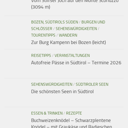
Vom Stilfser Joch auf den Monte Scorluzzo
(3094 m)
BOZEN, SÜDTIROLS SÜDEN
/
BURGEN UND
SCHLÖSSER
/
SEHENSWÜRDIGKEITEN
/
TOURENTIPPS
/
WANDERN
Zur Burg Kampenn bei Bozen (leicht)
REISETIPPS
/
VERANSTALTUNGEN
Autofreie Pässe in Südtirol – Termine 2026
SEHENSWÜRDIGKEITEN
/
SÜDTIROLER SEEN
Die schönsten Seen in Südtirol
ESSEN & TRINKEN
/
REZEPTE
Buchweizenknödel – Schwarzplentene
Knödel – mit Graukäse und Radieschen