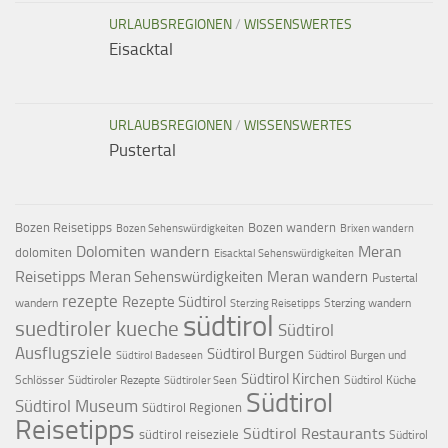
URLAUBSREGIONEN
/
WISSENSWERTES
Eisacktal
URLAUBSREGIONEN
/
WISSENSWERTES
Pustertal
Bozen Reisetipps
Bozen wandern
Bozen Sehenswürdigkeiten
Brixen wandern
Dolomiten wandern
Meran
dolomiten
Eisacktal Sehenswürdigkeiten
Reisetipps
Meran Sehenswürdigkeiten
Meran wandern
Pustertal
rezepte
Rezepte Südtirol
wandern
Sterzing wandern
Sterzing Reisetipps
südtirol
suedtiroler kueche
Südtirol
Ausflugsziele
Südtirol Burgen
Südtirol Burgen und
Südtirol Badeseen
Südtirol Kirchen
Schlösser
Südtiroler Rezepte
Südtirol Küche
Südtiroler Seen
Südtirol
Südtirol Museum
Südtirol Regionen
Reisetipps
Südtirol Restaurants
südtirol reiseziele
Südtirol