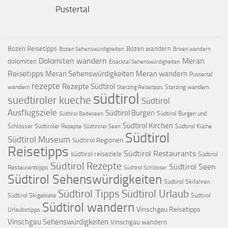
Pustertal
Bozen Reisetipps
Bozen wandern
Bozen Sehenswürdigkeiten
Brixen wandern
Dolomiten wandern
Meran
dolomiten
Eisacktal Sehenswürdigkeiten
Reisetipps
Meran Sehenswürdigkeiten
Meran wandern
Pustertal
rezepte
Rezepte Südtirol
wandern
Sterzing wandern
Sterzing Reisetipps
südtirol
suedtiroler kueche
Südtirol
Ausflugsziele
Südtirol Burgen
Südtirol Burgen und
Südtirol Badeseen
Südtirol Kirchen
Schlösser
Südtiroler Rezepte
Südtirol Küche
Südtiroler Seen
Südtirol
Südtirol Museum
Südtirol Regionen
Reisetipps
Südtirol Restaurants
südtirol reiseziele
Südtirol
Südtirol Rezepte
Südtirol Seen
Restauranttipps
Südtirol Schlösser
Südtirol Sehenswürdigkeiten
Südtirol Skifahren
Südtirol Tipps
Südtirol Urlaub
Südtirol Skigebiete
Südtirol
Südtirol wandern
Vinschgau Reisetipps
Urlaubstipps
Vinschgau Sehenswürdigkeiten
Vinschgau wandern