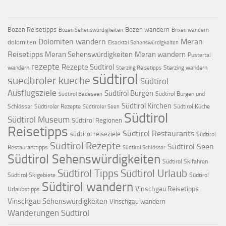
Bozen Reisetipps
Bozen wandern
Bozen Sehenswürdigkeiten
Brixen wandern
Dolomiten wandern
Meran
dolomiten
Eisacktal Sehenswürdigkeiten
Reisetipps
Meran Sehenswürdigkeiten
Meran wandern
Pustertal
rezepte
Rezepte Südtirol
wandern
Sterzing wandern
Sterzing Reisetipps
südtirol
suedtiroler kueche
Südtirol
Ausflugsziele
Südtirol Burgen
Südtirol Burgen und
Südtirol Badeseen
Südtirol Kirchen
Schlösser
Südtiroler Rezepte
Südtirol Küche
Südtiroler Seen
Südtirol
Südtirol Museum
Südtirol Regionen
Reisetipps
Südtirol Restaurants
südtirol reiseziele
Südtirol
Südtirol Rezepte
Südtirol Seen
Restauranttipps
Südtirol Schlösser
Südtirol Sehenswürdigkeiten
Südtirol Skifahren
Südtirol Tipps
Südtirol Urlaub
Südtirol Skigebiete
Südtirol
Südtirol wandern
Vinschgau Reisetipps
Urlaubstipps
Vinschgau Sehenswürdigkeiten
Vinschgau wandern
Wanderungen Südtirol