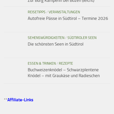
Zur Burg Kampenn bei Bozen (leicht)
REISETIPPS
/
VERANSTALTUNGEN
Autofreie Pässe in Südtirol – Termine 2026
SEHENSWÜRDIGKEITEN
/
SÜDTIROLER SEEN
Die schönsten Seen in Südtirol
ESSEN & TRINKEN
/
REZEPTE
Buchweizenknödel – Schwarzplentene
Knödel – mit Graukäse und Radieschen
**
Affiliate-Links