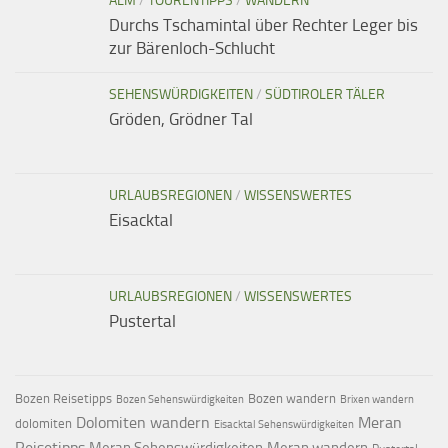
ALM
/
TOURENTIPPS
/
WANDERN
Durchs Tschamintal über Rechter Leger bis
zur Bärenloch-Schlucht
SEHENSWÜRDIGKEITEN
/
SÜDTIROLER TÄLER
Gröden, Grödner Tal
URLAUBSREGIONEN
/
WISSENSWERTES
Eisacktal
URLAUBSREGIONEN
/
WISSENSWERTES
Pustertal
Bozen Reisetipps
Bozen wandern
Bozen Sehenswürdigkeiten
Brixen wandern
Dolomiten wandern
Meran
dolomiten
Eisacktal Sehenswürdigkeiten
Reisetipps
Meran Sehenswürdigkeiten
Meran wandern