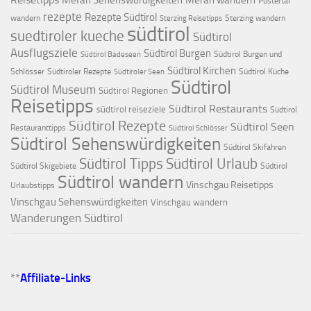
Pustertal
rezepte
Rezepte Südtirol
wandern
Sterzing wandern
Sterzing Reisetipps
südtirol
suedtiroler kueche
Südtirol
Ausflugsziele
Südtirol Burgen
Südtirol Burgen und
Südtirol Badeseen
Südtirol Kirchen
Schlösser
Südtiroler Rezepte
Südtirol Küche
Südtiroler Seen
Südtirol
Südtirol Museum
Südtirol Regionen
Reisetipps
Südtirol Restaurants
südtirol reiseziele
Südtirol
Südtirol Rezepte
Südtirol Seen
Restauranttipps
Südtirol Schlösser
Südtirol Sehenswürdigkeiten
Südtirol Skifahren
Südtirol Tipps
Südtirol Urlaub
Südtirol Skigebiete
Südtirol
Südtirol wandern
Vinschgau Reisetipps
Urlaubstipps
Vinschgau Sehenswürdigkeiten
Vinschgau wandern
Wanderungen Südtirol
**
Affiliate-Links