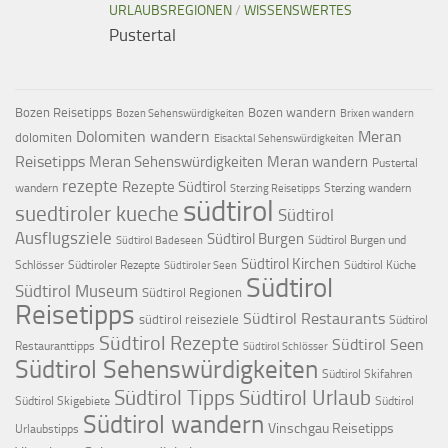
URLAUBSREGIONEN
/
WISSENSWERTES
Pustertal
Bozen Reisetipps
Bozen wandern
Bozen Sehenswürdigkeiten
Brixen wandern
Dolomiten wandern
Meran
dolomiten
Eisacktal Sehenswürdigkeiten
Reisetipps
Meran Sehenswürdigkeiten
Meran wandern
Pustertal
rezepte
Rezepte Südtirol
wandern
Sterzing wandern
Sterzing Reisetipps
südtirol
suedtiroler kueche
Südtirol
Ausflugsziele
Südtirol Burgen
Südtirol Burgen und
Südtirol Badeseen
Südtirol Kirchen
Schlösser
Südtiroler Rezepte
Südtirol Küche
Südtiroler Seen
Südtirol
Südtirol Museum
Südtirol Regionen
Reisetipps
Südtirol Restaurants
südtirol reiseziele
Südtirol
Südtirol Rezepte
Südtirol Seen
Restauranttipps
Südtirol Schlösser
Südtirol Sehenswürdigkeiten
Südtirol Skifahren
Südtirol Tipps
Südtirol Urlaub
Südtirol Skigebiete
Südtirol
Südtirol wandern
Vinschgau Reisetipps
Urlaubstipps