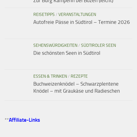
Zur Burg Kampenn bei Bozen (leicht)
REISETIPPS
/
VERANSTALTUNGEN
Autofreie Pässe in Südtirol – Termine 2026
SEHENSWÜRDIGKEITEN
/
SÜDTIROLER SEEN
Die schönsten Seen in Südtirol
ESSEN & TRINKEN
/
REZEPTE
Buchweizenknödel – Schwarzplentene
Knödel – mit Graukäse und Radieschen
**
Affiliate-Links