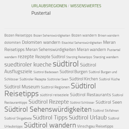
URLAUBSREGIONEN
/
WISSENSWERTES
Pustertal
Bozen Reisetipps
Bozen wandern
Bozen Sehenswürdigkeiten
Brixen wandern
Dolomiten wandern
Meran
dolomiten
Eisacktal Sehenswürdigkeiten
Reisetipps
Meran Sehenswürdigkeiten
Meran wandern
Pustertal
rezepte
Rezepte Südtirol
wandern
Sterzing wandern
Sterzing Reisetipps
südtirol
suedtiroler kueche
Südtirol
Ausflugsziele
Südtirol Burgen
Südtirol Burgen und
Südtirol Badeseen
Südtirol Kirchen
Schlösser
Südtiroler Rezepte
Südtirol Küche
Südtiroler Seen
Südtirol
Südtirol Museum
Südtirol Regionen
Reisetipps
Südtirol Restaurants
südtirol reiseziele
Südtirol
Südtirol Rezepte
Südtirol Seen
Restauranttipps
Südtirol Schlösser
Südtirol Sehenswürdigkeiten
Südtirol Skifahren
Südtirol Tipps
Südtirol Urlaub
Südtirol Skigebiete
Südtirol
Südtirol wandern
Vinschgau Reisetipps
Urlaubstipps