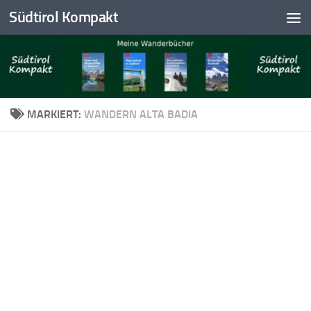
Südtirol Kompakt
Skip to content
MARKIERT:
WANDERN ALTA BADIA