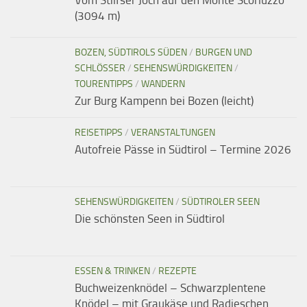
Vom Stilfser Joch auf den Monte Scorluzzo
(3094 m)
BOZEN, SÜDTIROLS SÜDEN
/
BURGEN UND
SCHLÖSSER
/
SEHENSWÜRDIGKEITEN
/
TOURENTIPPS
/
WANDERN
Zur Burg Kampenn bei Bozen (leicht)
REISETIPPS
/
VERANSTALTUNGEN
Autofreie Pässe in Südtirol – Termine 2026
SEHENSWÜRDIGKEITEN
/
SÜDTIROLER SEEN
Die schönsten Seen in Südtirol
ESSEN & TRINKEN
/
REZEPTE
Buchweizenknödel – Schwarzplentene
Knödel – mit Graukäse und Radieschen