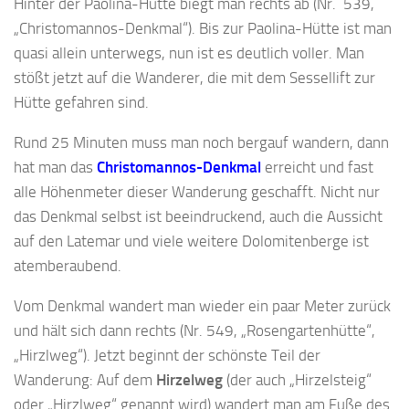
Hinter der Paolina-Hütte biegt man rechts ab (Nr. 539,
„Christomannos-Denkmal“). Bis zur Paolina-Hütte ist man
quasi allein unterwegs, nun ist es deutlich voller. Man
stößt jetzt auf die Wanderer, die mit dem Sessellift zur
Hütte gefahren sind.
Rund 25 Minuten muss man noch bergauf wandern, dann
hat man das
Christomannos-Denkmal
erreicht und fast
alle Höhenmeter dieser Wanderung geschafft. Nicht nur
das Denkmal selbst ist beeindruckend, auch die Aussicht
auf den Latemar und viele weitere Dolomitenberge ist
atemberaubend.
Vom Denkmal wandert man wieder ein paar Meter zurück
und hält sich dann rechts (Nr. 549, „Rosengartenhütte“,
„Hirzlweg“). Jetzt beginnt der schönste Teil der
Wanderung: Auf dem
Hirzelweg
(der auch „Hirzelsteig“
oder „Hirzlweg“ genannt wird) wandert man am Fuße des