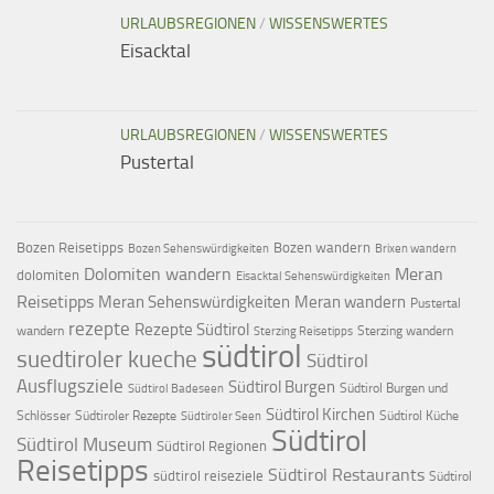
URLAUBSREGIONEN
/
WISSENSWERTES
Eisacktal
URLAUBSREGIONEN
/
WISSENSWERTES
Pustertal
Bozen Reisetipps
Bozen wandern
Bozen Sehenswürdigkeiten
Brixen wandern
Dolomiten wandern
Meran
dolomiten
Eisacktal Sehenswürdigkeiten
Reisetipps
Meran Sehenswürdigkeiten
Meran wandern
Pustertal
rezepte
Rezepte Südtirol
wandern
Sterzing wandern
Sterzing Reisetipps
südtirol
suedtiroler kueche
Südtirol
Ausflugsziele
Südtirol Burgen
Südtirol Burgen und
Südtirol Badeseen
Südtirol Kirchen
Schlösser
Südtiroler Rezepte
Südtirol Küche
Südtiroler Seen
Südtirol
Südtirol Museum
Südtirol Regionen
Reisetipps
Südtirol Restaurants
südtirol reiseziele
Südtirol