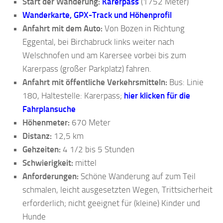
Start der Wanderung:
Karerpass
(1752 Meter)
Wanderkarte, GPX-Track und Höhenprofil
Anfahrt mit dem Auto:
Von Bozen in Richtung
Eggental, bei Birchabruck links weiter nach
Welschnofen und am Karersee vorbei bis zum
Karerpass (großer Parkplatz) fahren.
Anfahrt mit öffentliche Verkehrsmitteln:
Bus: Linie
180, Haltestelle: Karerpass;
hier klicken für die
Fahrplansuche
Höhenmeter:
670 Meter
Distanz:
12,5 km
Gehzeiten:
4 1/2 bis 5 Stunden
Schwierigkeit:
mittel
Anforderungen:
Schöne Wanderung auf zum Teil
schmalen, leicht ausgesetzten Wegen, Trittsicherheit
erforderlich; nicht geeignet für (kleine) Kinder und
Hunde