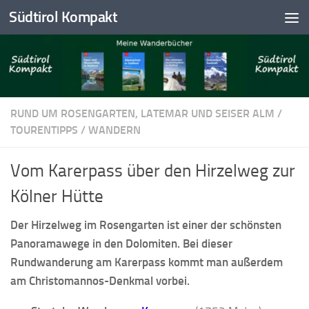
Südtirol Kompakt
Skip to content
RUND UM ROSENGARTEN, LATEMAR UND SEISER ALM
/
TOURENTIPPS
/
WANDERN
Vom Karerpass über den Hirzelweg zur
Kölner Hütte
Der Hirzelweg im Rosengarten ist einer der schönsten
Panoramawege in den Dolomiten. Bei dieser
Rundwanderung am Karerpass kommt man außerdem
am Christomannos-Denkmal vorbei.