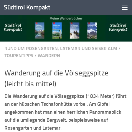
Südtirol Kompakt
Skip to content
RUND UM ROSENGARTEN, LATEMAR UND SEISER ALM
/
TOURENTIPPS
/
WANDERN
Wanderung auf die Völseggspitze
(leicht bis mittel)
Die Wanderung auf die Völseggspitze (1834 Meter) führt
an der hübschen Tschafonhütte vorbei. Am Gipfel
angekommen hat man einen herrlichen Panoramablick
auf die umliegende Bergwelt, beispielsweise auf
Rosengarten und Latemar.