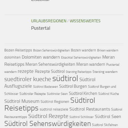
URLAUBSREGIONEN
/
WISSENSWERTES
Pustertal
Bozen Reisetipps
Bozen wandern
Bozen Sehenswürdigkeiten
Brixen wandern
Dolomiten wandern
Meran
dolomiten
Eisacktal Sehenswürdigkeiten
Reisetipps
Meran Sehenswürdigkeiten
Meran wandern
Pustertal
rezepte
Rezepte Südtirol
wandern
Sterzing wandern
Sterzing Reisetipps
südtirol
suedtiroler kueche
Südtirol
Ausflugsziele
Südtirol Burgen
Südtirol Burgen und
Südtirol Badeseen
Südtirol Kirchen
Schlösser
Südtiroler Rezepte
Südtirol Küche
Südtiroler Seen
Südtirol
Südtirol Museum
Südtirol Regionen
Reisetipps
Südtirol Restaurants
südtirol reiseziele
Südtirol
Südtirol Rezepte
Südtirol Seen
Restauranttipps
Südtirol Schlösser
Südtirol Sehenswürdigkeiten
Südtirol Skifahren