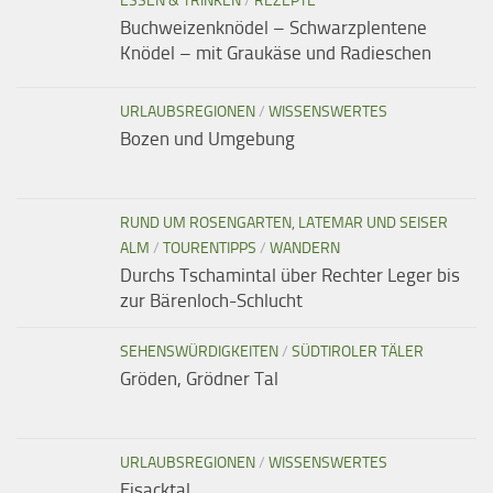
ESSEN & TRINKEN
/
REZEPTE
Buchweizenknödel – Schwarzplentene
Knödel – mit Graukäse und Radieschen
URLAUBSREGIONEN
/
WISSENSWERTES
Bozen und Umgebung
RUND UM ROSENGARTEN, LATEMAR UND SEISER
ALM
/
TOURENTIPPS
/
WANDERN
Durchs Tschamintal über Rechter Leger bis
zur Bärenloch-Schlucht
SEHENSWÜRDIGKEITEN
/
SÜDTIROLER TÄLER
Gröden, Grödner Tal
URLAUBSREGIONEN
/
WISSENSWERTES
Eisacktal